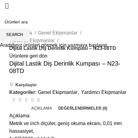
Büyütmek için tıklayın
Ana Sayfa
Genel Ekipmanlar
SEARCH
Yardımcı Ekipmanlar
Aradığınız ürünleri görmek için yazmaya başlayın.
Dijital Lastik Diş Derinlik Kumpası – N23-08TD
Ürünlere geri dön
Dijital Lastik Diş Derinlik Kumpası – N23-
08TD
Karşılaştır
Kategoriler:
Genel Ekipmanlar
,
Yardımcı Ekipmanlar
AÇIKLAMA
DEĞERLENDIRMELER (0)
Açıklama
Metrik ve inch ölçüler, geniş okuma ekranı, 0,01 mm
hassasiyet,