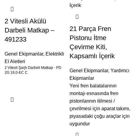
2 Vitesli Akülü
21 Parça Fren
Darbeli Matkap –
Pistonu İtme
491233
Çevirme Kiti,
Genel Ekipmanlar
,
Elektrikli
Kapsamlı İçerik
El Aletleri
2 Vitesli Şarjlı Darbeli Matkap - PD
Genel Ekipmanlar
,
Yardımcı
2G 18.0-EC C
Ekipmanlar
Yeni fren balatalarının
montajı esnasında fren
pistonlarının itilmesi /
çevrilmesi için aparat takımı,
piyasadaki çoğu araçlar için
uygundur