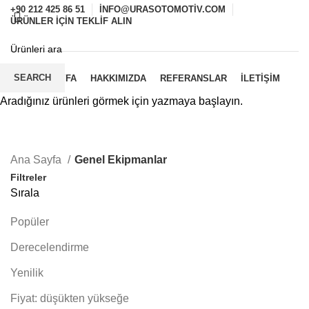
+90 212 425 86 51
INFO@URASOTOMOTIV.COM
ÜRÜNLER İÇIN TEKLIF ALIN
KATALOG
SEARCH
ANASAYFA
HAKKIMIZDA
REFERANSLAR
İLETIŞIM
Aradığınız ürünleri görmek için yazmaya başlayın.
Genel Ekipmanlar
0
KATEGORILER
Ana Sayfa
Genel Ekipmanlar
Filtreler
Sırala
Popüler
Derecelendirme
Yenilik
Fiyat: düşükten yükseğe